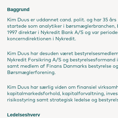
Baggrund
Kim Duus er uddannet cand. polit. og har 35 års
startede som analytiker i børs­mæglerbranchen, bl
1997 direktør i Nykredit Bank A/S og var period
koncerndirektionen i Nykredit.
Kim Duus har desuden været bestyrelsesmedlem i
Nykredit Forsikring A/S og bestyrelsesformand i
samt medlem af Finans Danmarks bestyrelse o
Børsmæglerforening.
Kim Duus har særlig viden om finansiel virksomhe
kapitalmarkedsforhold, kapital­for­valtning, inve
risikostyring samt strategisk ledelse og bestyrels
Ledelseshverv