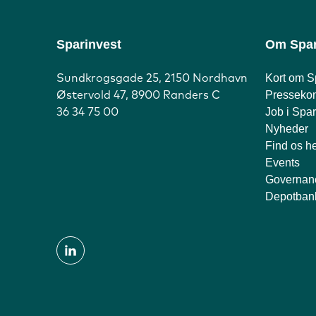
Sparinvest
Om Spar
Kort om S
Sundkrogsgade 25, 2150 Nordhavn
Pressekon
Østervold 47, 8900 Randers C
Job i Spar
36 34 75 00
Nyheder
Find os h
Events
Governan
Depotban