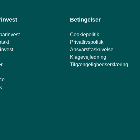
invest
Betingelser
parinvest
Cookiepolitik
takt
Privatlivspolitik
invest
Ansvarsfraskrivelse
Klagevejledning
er
Tilgængelighedserklæring
ce
k