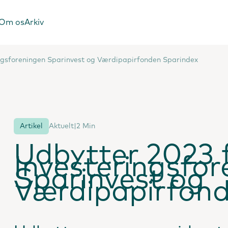
Om os
Arkiv
ingsforeningen Sparinvest og Værdipapirfonden Sparindex
Artikel
Aktuelt
|
2 Min
Udbytter 2023 
Investeringsfo
Sparinvest og
Værdipapirfond