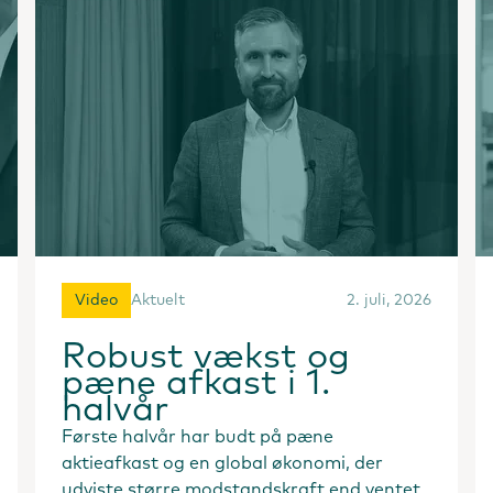
Video
Aktuelt
2. juli, 2026
Robust vækst og
pæne afkast i 1.
halvår
Første halvår har budt på pæne
aktieafkast og en global økonomi, der
udviste større modstandskraft end ventet.