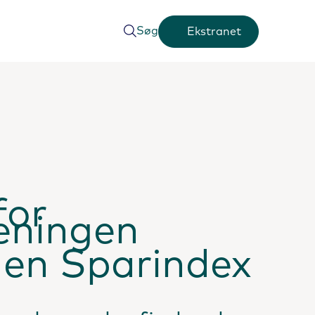
Søg
Ekstranet
for
reningen
en Sparindex