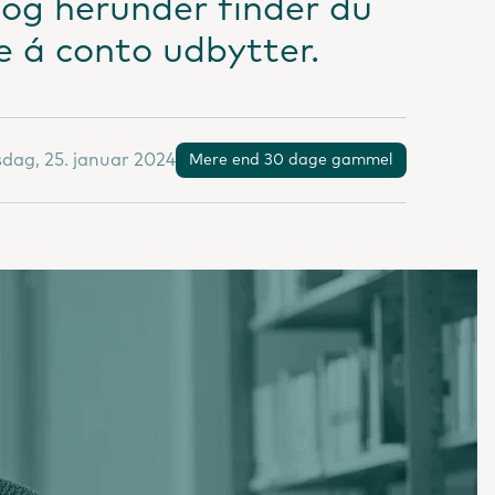
 og herunder finder du
e á conto udbytter.
sdag, 25. januar 2024
Mere end 30 dage gammel