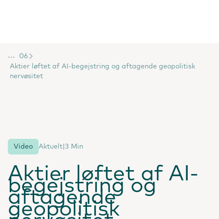
...
06
Aktier løftet af AI-begejstring og aftagende geopolitisk
nervøsitet
Video
Aktuelt
|
3 Min
Aktier løftet af AI-
begejstring og
aftagende
geopolitisk