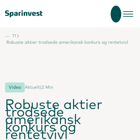
...
11
Robuste aktier trodsede amerikansk konkurs og rentetvivl
Video
Aktuelt
|
2 Min
Robuste aktier
trodsede
amerikansk
konkurs og
rentetvivl