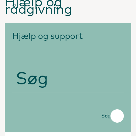
Hjælp og
rådgivning
Hjælp og support
Søg
Søg