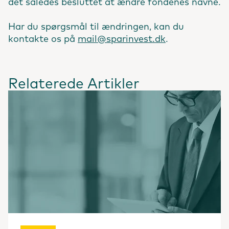
det således besluttet at ændre fondenes navne.
Har du spørgsmål til ændringen, kan du
kontakte os på
mail@sparinvest.dk
.
Relaterede Artikler