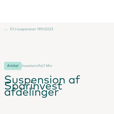
...
01
suspension 19012023
Artikel
Investorinfo
|
1 Min
Suspension af
Sparinvest
afdelinger