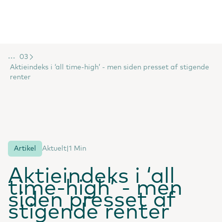
...
03
Aktieindeks i ‘all time-high’ - men siden presset af stigende
renter
Artikel
Aktuelt
|
1 Min
Aktieindeks i ‘all
time-high’ - men
siden presset af
stigende renter