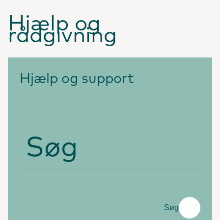
Hjælp og
rådgivning
Hjælp og support
Søg
Søg