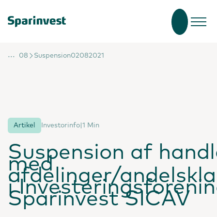
...
08
Suspension02082021
Artikel
Investorinfo
|
1 Min
Suspension af handl
med
afdelinger/andelskla
i Investeringsforeni
Sparinvest SICAV