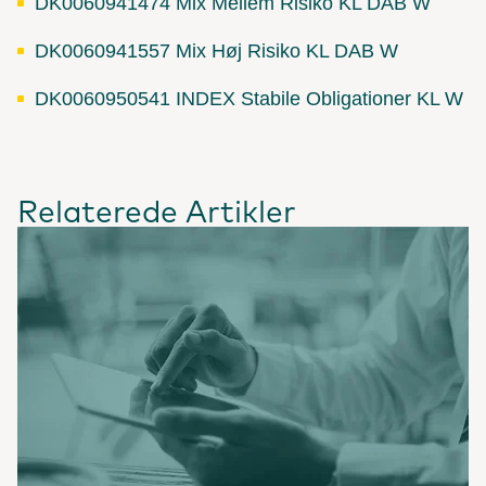
DK0060941474 Mix Mellem Risiko KL DAB W
DK0060941557 Mix Høj Risiko KL DAB W
DK0060950541 INDEX Stabile Obligationer KL W
Relaterede Artikler