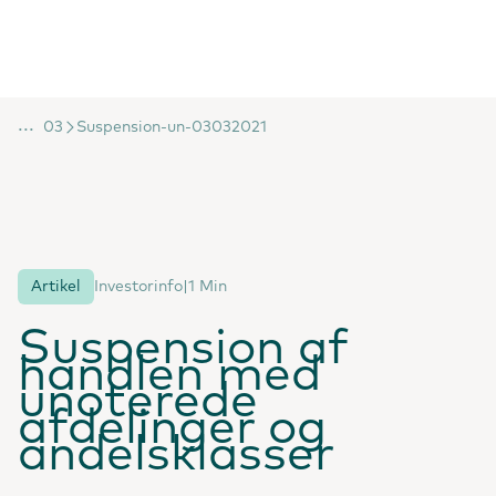
...
03
Suspension-un-03032021
Artikel
Investorinfo
|
1 Min
Suspension af
handlen med
unoterede
afdelinger og
andelsklasser