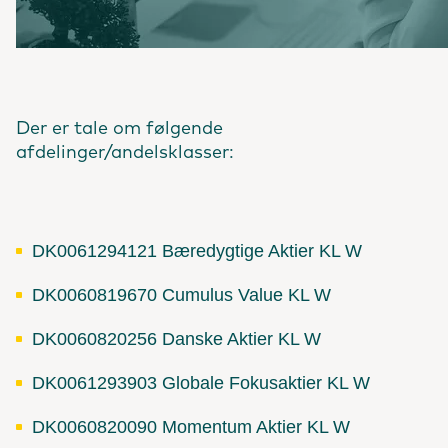
Der er tale om følgende
afdelinger/andelsklasser:
DK0061294121 Bæredygtige Aktier KL W
DK0060819670 Cumulus Value KL W
DK0060820256 Danske Aktier KL W
DK0061293903 Globale Fokusaktier KL W
DK0060820090 Momentum Aktier KL W