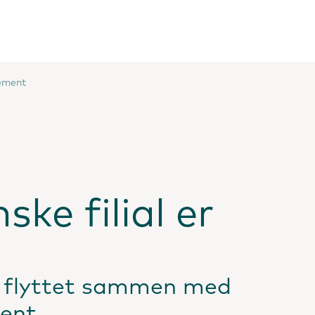
gement
ke filial er
er flyttet sammen med
ent