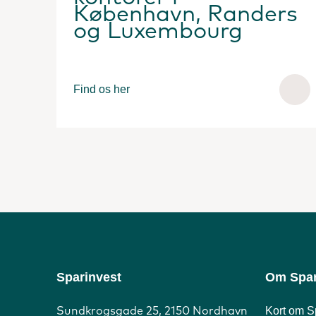
København, Randers
og Luxembourg
Find os her
Sparinvest
Om Spar
Kort om S
Sundkrogsgade 25, 2150 Nordhavn