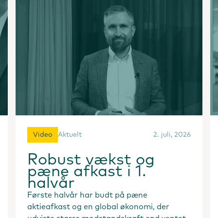
Video
Aktuelt
2. juli, 2026
Robust vækst og
pæne afkast i 1.
halvår
Første halvår har budt på pæne
aktieafkast og en global økonomi, der