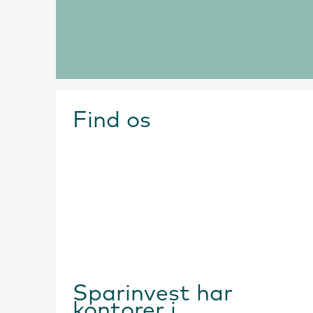
Find os
Sparinvest har
kontorer i