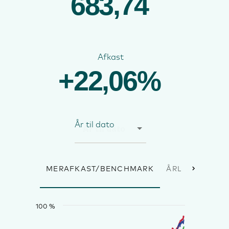
683,74
Afkast
+22,06%
År til dato
MERAFKAST/BENCHMARK
ÅRLIGE AFKAS
100 %