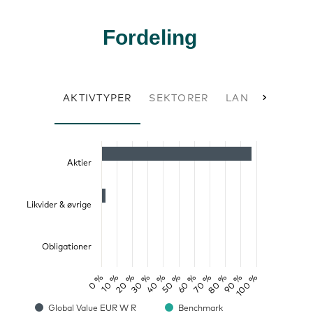
Fordeling
AKTIVTYPER
SEKTORER
LAND AKTIER
Aktier
Likvider & øvrige
Obligationer
0 %
50 %
100 %
30 %
80 %
10 %
60 %
40 %
90 %
20 %
70 %
Global Value EUR W R
Benchmark