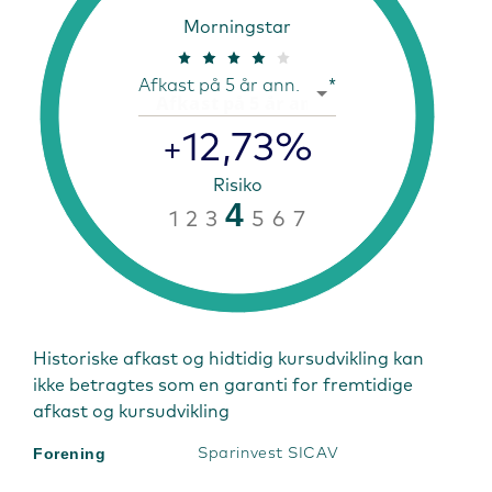
Morningstar
Afkast på 5 år ann.
*
12,73%
+
Risiko
4
1
2
3
5
6
7
Historiske afkast og hidtidig kursudvikling kan
ikke betragtes som en garanti for fremtidige
afkast og kursudvikling
Forening
Sparinvest SICAV