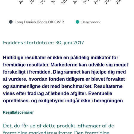
2018
2023
2016
2021
2019
2024
2017
2022
2020
2025
Long Danish Bonds DKK W R
Benchmark
Fondens startdato er: 30. juni 2017
Hidtidige resultater er ikke en pålidelig indikator for
fremtidige resultater. Markederne kan udvikle sig meget
forskelligt i fremtiden. Diagrammet kan hjælpe dig med
at vurdere, hvordan fonden tidligere er blevet forvaltet
og sammenligne det med benchmarket. Resultaterne
vises efter fradrag af løbende afgifter. Eventuelle
oprettelses- og exitgebyrer indgår ikke i beregningen.
Resultatscenarier
Det, du får ud af dette produkt, afhænger af de
fremtidige markedsresultater. Den fremtidige