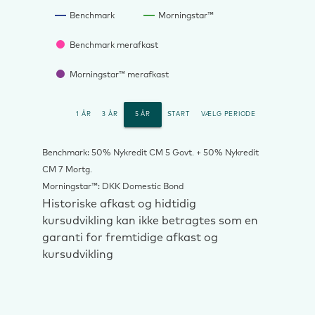
Benchmark
Morningstar™
Benchmark merafkast
Morningstar™ merafkast
1 ÅR
3 ÅR
5 ÅR
START
VÆLG PERIODE
Benchmark: 50% Nykredit CM 5 Govt. + 50% Nykredit
CM 7 Mortg.
Morningstar™: DKK Domestic Bond
Historiske afkast og hidtidig
kursudvikling kan ikke betragtes som en
garanti for fremtidige afkast og
kursudvikling