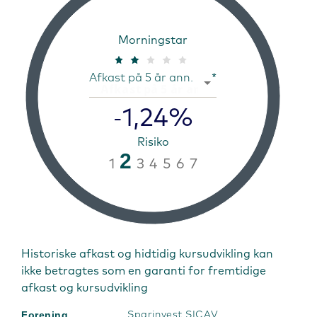
Morningstar
Afkast på 5 år ann.
*
1,24%
-
Risiko
2
1
3
4
5
6
7
Historiske afkast og hidtidig kursudvikling kan
ikke betragtes som en garanti for fremtidige
afkast og kursudvikling
Forening
Sparinvest SICAV