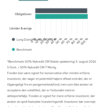
Obligationer
Likvider & øvrige
0 %
50 %
100 %
20 %
70 %
40 %
90 %
10 %
60 %
30 %
80 %
Long Danish Bonds DKK W R
Benchmark
*Benchmark: 50% Nykredit CM
Sidste opdatering: 5. august 2026
5 Govt. + 50% Nykredit CM 7 Mortg.
Fonden kan være egnet for konservative eller mindre erfarne
investorer, der søger et potentielt højere afkast end det, der er
tilgængeligt fra en pengemarkedsfond, men som ikke ønsker at
acceptere den volatilitet, der er forbundet med en
aktieportefølje. Fonden er egnet for mere erfarne investorer, der
ønsker at opnå fastsatte investeringsmål. Investorer bør overveje