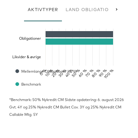
AKTIVTYPER
LAND OBLIGATIONER
Obligationer
Likvider & øvrige
0 %
50 %
100 %
20 %
70 %
40 %
90 %
10 %
60 %
30 %
80 %
Mellemlange Obligationer KL W
Benchmark
*Benchmark: 50% Nykredit CM
Sidste opdatering: 6. august 2026
Gvt. 4Y og 25% Nykredit CM Bullet Cov. 3Y og 25% Nykredit CM
Callable Mtg. 5Y