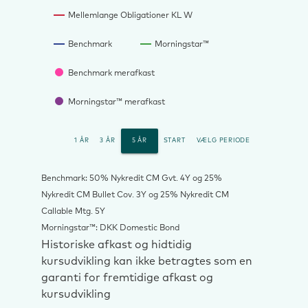
Mellemlange Obligationer KL W
Benchmark
Morningstar™
Benchmark merafkast
Morningstar™ merafkast
1 ÅR
3 ÅR
5 ÅR
START
VÆLG PERIODE
Benchmark: 50% Nykredit CM Gvt. 4Y og 25%
Nykredit CM Bullet Cov. 3Y og 25% Nykredit CM
Callable Mtg. 5Y
Morningstar™: DKK Domestic Bond
Historiske afkast og hidtidig
kursudvikling kan ikke betragtes som en
garanti for fremtidige afkast og
kursudvikling