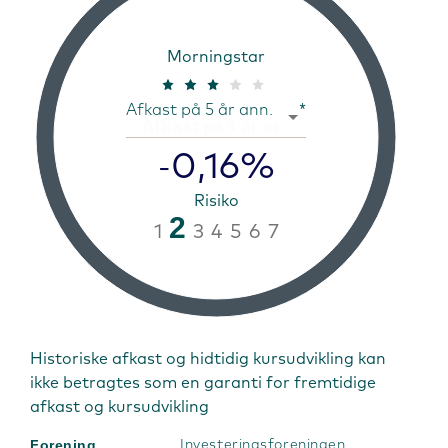
Morningstar
Afkast på 5 år ann.
*
0,16%
-
Risiko
2
1
3
4
5
6
7
Historiske afkast og hidtidig kursudvikling kan
ikke betragtes som en garanti for fremtidige
afkast og kursudvikling
Forening
Investeringsforeningen