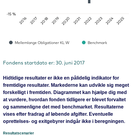
-15 %
2016
2017
2018
2019
2020
2021
2022
2023
2024
2025
Mellemlange Obligationer KL W
Benchmark
Fondens startdato er: 30. juni 2017
Hidtidige resultater er ikke en pålidelig indikator for
fremtidige resultater. Markederne kan udvikle sig meget
forskelligt i fremtiden. Diagrammet kan hjælpe dig med
at vurdere, hvordan fonden tidligere er blevet forvaltet
og sammenligne det med benchmarket. Resultaterne
vises efter fradrag af løbende afgifter. Eventuelle
oprettelses- og exitgebyrer indgår ikke i beregningen.
Resultatscenarier