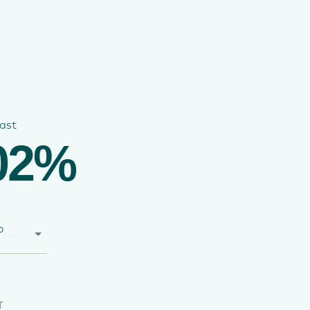
ast
02%
o
T