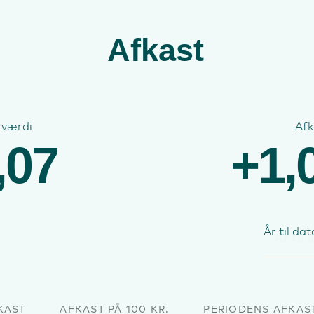
Afkast
 værdi
Afk
,07
+1,
År til dat
KAST
AFKAST PÅ 100 KR.
PERIODENS AFKAS