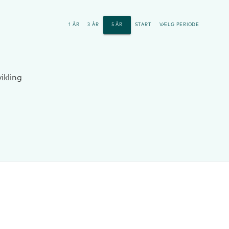
1 ÅR
3 ÅR
5 ÅR
START
VÆLG PERIODE
ikling