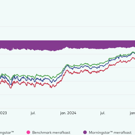
2023
jul.
jan. 2024
jul.
ja
ngstar™
Benchmark merafkast
Morningstar™ merafkast