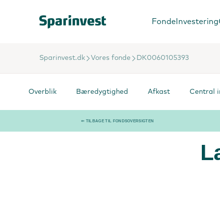
Fonde
Investering
Sparinvest.dk
Vores fonde
DK0060105393
Overblik
Bæredygtighed
Afkast
Central 
⇐ TILBAGE TIL FONDSOVERSIGTEN
L