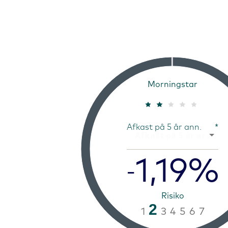
Morningstar
Afkast på 5 år ann.
*
1,19%
-
Risiko
2
1
3
4
5
6
7