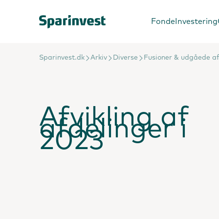
Fonde
Investering
Sparinvest.dk
Arkiv
Diverse
Fusioner & udgåede af
Afvikling af
afdelinger i
2023