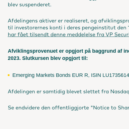
blev suspenderet.
Afdelingens aktiver er realiseret, og afviklings
til investorernes konti i deres pengeinstitut de
har fået tilsendt denne meddelelse fra VP Securi
Afviklingsprovenuet er opgjort på baggrund af i
2023. Slutkursen blev opgjort til:
Emerging Markets Bonds EUR R, ISIN LU1735614
Afdelingen er samtidig blevet slettet fra Nasd
Se endvidere den offentliggjorte "Notice to Sha