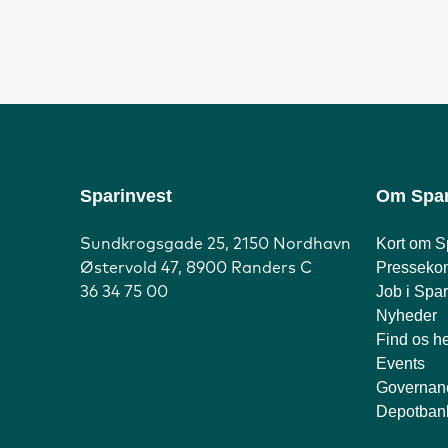
Sparinvest
Om Spar
Kort om S
Sundkrogsgade 25, 2150 Nordhavn
Pressekon
Østervold 47, 8900 Randers C
Job i Spar
36 34 75 00
Nyheder
Find os h
Events
Governan
Depotban