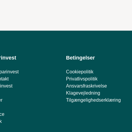
invest
Betingelser
parinvest
Cookiepolitik
takt
Privatlivspolitik
invest
Ansvarsfraskrivelse
Klagevejledning
er
Tilgængelighedserklæring
ce
k