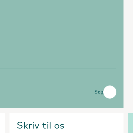
Søg
Skriv til os