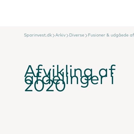
Sparinvest.dk
Arkiv
Diverse
Fusioner & udgåede af
Afvikling af
afdelinger i
2020