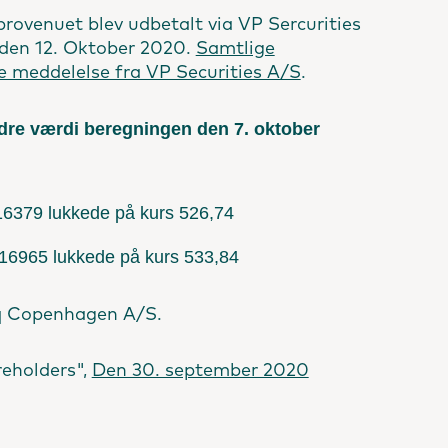
sprovenuet blev udbetalt via VP Sercurities
t den 12. Oktober 2020.
Samtlige
e meddelelse fra VP Securities A/S
.
ndre værdi beregningen den 7. oktober
16379 lukkede på kurs 526,74
516965 lukkede på kurs 533,84
aq Copenhagen A/S.
reholders",
Den 30. september 2020