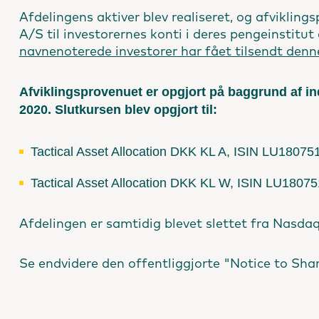
Afdelingens aktiver blev realiseret, og afvikling
A/S til investorernes konti i deres pengeinstitu
navnenoterede investorer har fået tilsendt denn
Afviklingsprovenuet er opgjort på baggrund af i
2020. Slutkursen blev opgjort til:
Tactical Asset Allocation DKK KL A, ISIN LU18075
Tactical Asset Allocation DKK KL W, ISIN LU1807
Afdelingen er samtidig blevet slettet fra Nasd
Se endvidere den offentliggjorte "Notice to Sha