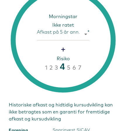
Morningstar
Ikke ratet
Afkast på 5 år ann.
*
+
Risiko
4
1
2
3
5
6
7
Historiske afkast og hidtidig kursudvikling kan
ikke betragtes som en garanti for fremtidige
afkast og kursudvikling
Forening
Sparinvest SICAV