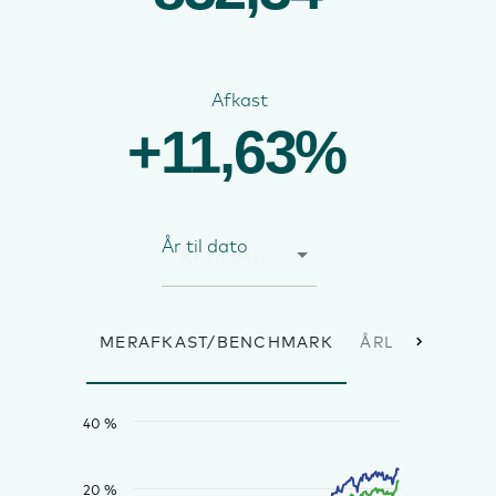
Afkast
+11,63%
År til dato
MERAFKAST/BENCHMARK
ÅRLIGE AFKAS
40 %
20 %