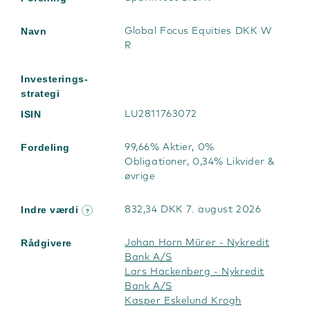
Navn
Global Focus Equities DKK W
R
Investerings-
strategi
ISIN
LU2811763072
Fordeling
99,66% Aktier, 0%
Obligationer, 0,34% Likvider &
øvrige
Indre værdi
832,34 DKK 7. august 2026
?
Rådgivere
Johan Horn Mürer - Nykredit
Bank A/S
Lars Hackenberg - Nykredit
Bank A/S
Kasper Eskelund Krogh