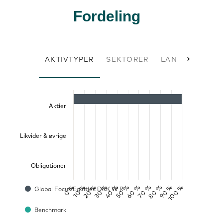
Fordeling
AKTIVTYPER
SEKTORER
LAND AKTIER
Aktier
Likvider & øvrige
Obligationer
0 %
50 %
100 %
20 %
70 %
40 %
90 %
10 %
60 %
30 %
80 %
Global Focus Equities DKK W R
Benchmark