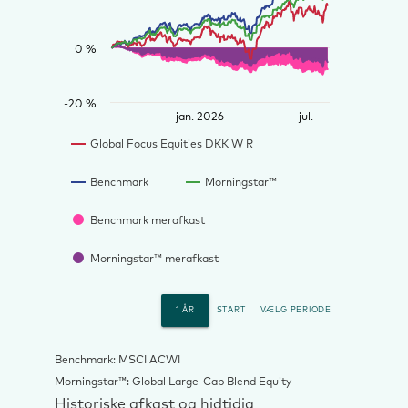
0 %
-20 %
jan. 2026
jul.
Global Focus Equities DKK W R
Benchmark
Morningstar™
Benchmark merafkast
Morningstar™ merafkast
1 ÅR
START
VÆLG PERIODE
Benchmark: MSCI ACWI
Morningstar™: Global Large-Cap Blend Equity
Historiske afkast og hidtidig