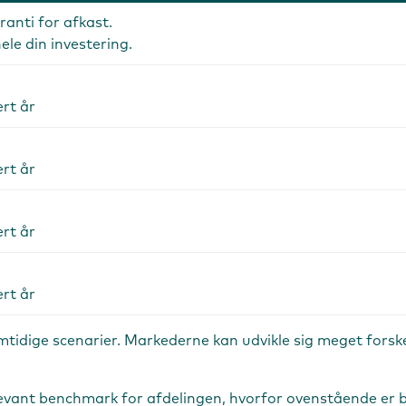
anti for afkast.
ele din investering.
rt år
rt år
rt år
rt år
fremtidige scenarier. Markederne kan udvikle sig meget fors
t relevant benchmark for afdelingen, hvorfor ovenstående e