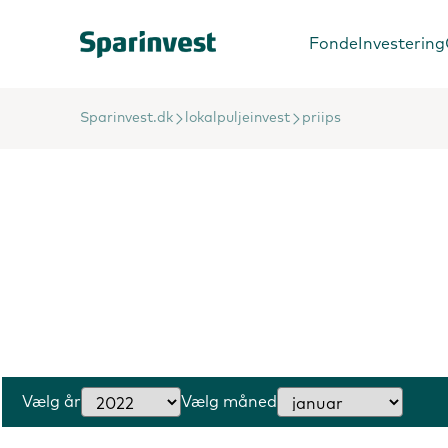
Fonde
Investering
Sparinvest.dk
lokalpuljeinvest
priips
Vælg år
Vælg måned