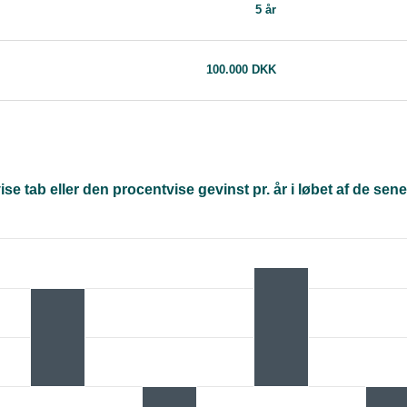
5 år
100.000 DKK
 tab eller den procentvise gevinst pr. år i løbet af de senes