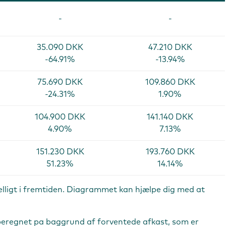
-
-
35.090 DKK
47.210 DKK
-64.91%
-13.94%
75.690 DKK
109.860 DKK
-24.31%
1.90%
104.900 DKK
141.140 DKK
4.90%
7.13%
151.230 DKK
193.760 DKK
51.23%
14.14%
kelligt i fremtiden. Diagrammet kan hjælpe dig med at
r beregnet pa baggrund af forventede afkast, som er